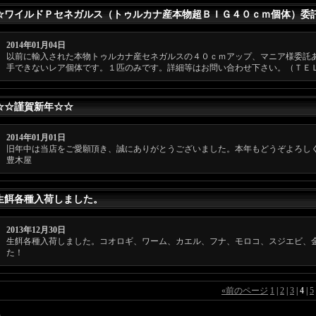
☆ワイルドＰセネガルス（トゥルカナ産本物超ＢＩＧ４０ｃｍ個体）委託あり
2014年01月04日
以前に輸入された本物トゥルカナ産セネガルスの４０ｃｍアップ、マニア様委託
手できないレア個体です。１匹のみです。詳細等はお問い合わせ下さい。（ＴＥＬorメ
☆☆謹賀新年☆☆
2014年01月01日
旧年中は当店をご愛願頂き、誠にありがとうございました。本年もどうぞよろし
豊木屋
生餌各種入荷しました。
2013年12月30日
生餌各種入荷しました。コオロギ、ワーム、カエル、フナ、モロコ、スジエビ、
た！
«
前のページ
1
|
2
|
3
|
4
|
5