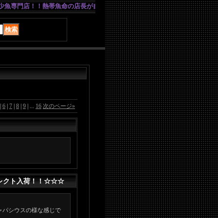
店！！熱帯魚命の店長が自信を持っておすすめする、SUPERプロショップで
|
6
|
7
|
8
|
9
|
...
16
次のページ
»
レクト入荷！！☆☆☆
ャパシウスの様な感じで