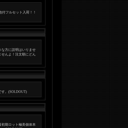
他付フルセット入荷！！
きな方に説明はいりませ
ませんよ！注文順にどん
(SOLDOUT)
最初期ロット極美個体本