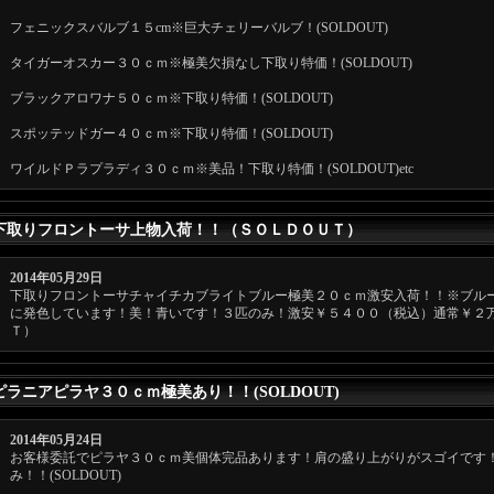
フェニックスバルブ１５cm※巨大チェリーバルブ！(SOLDOUT)
タイガーオスカー３０ｃｍ※極美欠損なし下取り特価！(SOLDOUT)
ブラックアロワナ５０ｃｍ※下取り特価！(SOLDOUT)
スポッテッドガー４０ｃｍ※下取り特価！(SOLDOUT)
ワイルドＰラプラディ３０ｃｍ※美品！下取り特価！(SOLDOUT)etc
下取りフロントーサ上物入荷！！（ＳＯＬＤＯＵＴ）
2014年05月29日
下取りフロントーサチャイチカブライトブルー極美２０ｃｍ激安入荷！！※ブル
に発色しています！美！青いです！３匹のみ！激安￥５４００（税込）通常￥２
Ｔ）
ピラニアピラヤ３０ｃｍ極美あり！！(SOLDOUT)
2014年05月24日
お客様委託でピラヤ３０ｃｍ美個体完品あります！肩の盛り上がりがスゴイです
み！！(SOLDOUT)