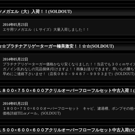
ツメガエル（大）入荷！！(SOLDOUT)
2014年05月23日
エサ用ツメガエル（Ｌサイズ）大量入荷しました！！
☆☆プラチナアリゲーターガー極美激安！！☆☆(SOLDOUT)
2014年05月22日
プラチナアリゲーターガー価格かなり安くなりました！！当店でも３０ｃｍサイ
ガノイン乱れなしの完品個体)引けますよ！！画像お送りできます。早いもの勝ち
早めにご連絡下さいませ！（店長０８０－９４８７－９９９３まで）(SOLDOUT)
１８００×７５０×６００アクリルオーバーフローフルセット中古入荷！(SO
2014年05月22日
１８００×７５０×６００オーバーフローセット キャビ、濾過槽、ポンプその他
価格詳細TELorメール。(SOLDOUT)
１５００×６００×６００アクリルオーバーフローフルセット中古入荷(SOL