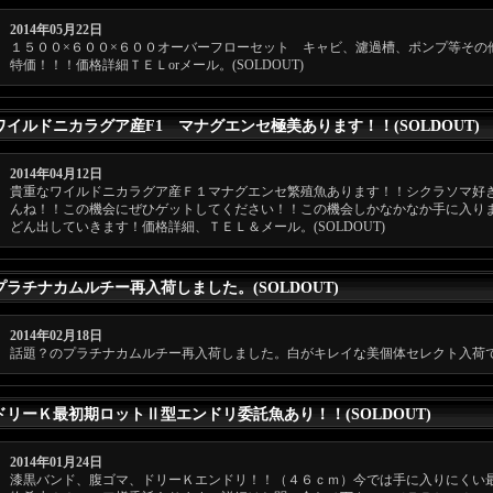
2014年05月22日
１５００×６００×６００オーバーフローセット キャビ、濾過槽、ポンプ等その
特価！！！価格詳細ＴＥＬorメール。(SOLDOUT)
ワイルドニカラグア産F1 マナグエンセ極美あります！！(SOLDOUT)
2014年04月12日
貴重なワイルドニカラグア産Ｆ１マナグエンセ繁殖魚あります！！シクラソマ好
んね！！この機会にぜひゲットしてください！！この機会しかなかなか手に入り
どん出していきます！価格詳細、ＴＥＬ＆メール。(SOLDOUT)
プラチナカムルチー再入荷しました。(SOLDOUT)
2014年02月18日
話題？のプラチナカムルチー再入荷しました。白がキレイな美個体セレクト入荷です。
ドリーＫ最初期ロットⅡ型エンドリ委託魚あり！！(SOLDOUT)
2014年01月24日
漆黒バンド、腹ゴマ、ドリーＫエンドリ！！（４６ｃｍ）今では手に入りにくい