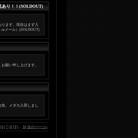
！！(SOLDOUT)
あります。現在はまず入
ール）(SOLDOUT)
くお願い申し上げます。
金魚、メダカ入荷しまし
|
6
|
7
|
8
|
9
|
...
16
次のページ
»