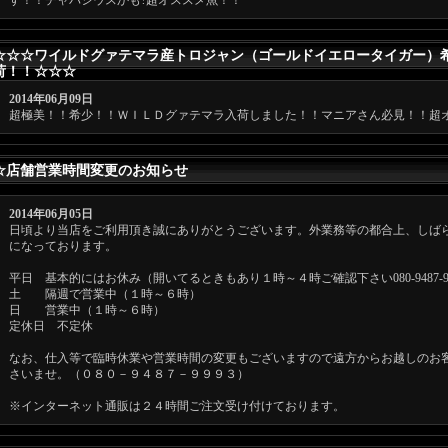
す！！チャパシウスかも?超オススメ魚！！
☆☆☆ワイルドグァテマラ産トロジャン（ゴールドイエロータイガー）
荷！！☆☆☆
2014年06月09日
超極美！！希少！！ＷＩＬＤグァテマラ入荷しました！！マニアさん必見！！超
☆店舗営業時間変更のお知らせ
2014年06月05日
日頃より当店をご利用頂き誠にありがとうございます。外業務等の都合上、しば
になっております。
平日 基本的にはお休み（開いてるときもあり１時～４時ご確認下さい080-9487-9
土 隔週で営業中（１時～６時）
日 営業中（１時～６時）
定休日 不定休
なお、仕入等で臨時休業や営業時間の変更もございますので遠方からお越しのお
さいませ。（０８０－９４８７－９９９３）
※インターネット通販は２４時間ご注文受け付けております。