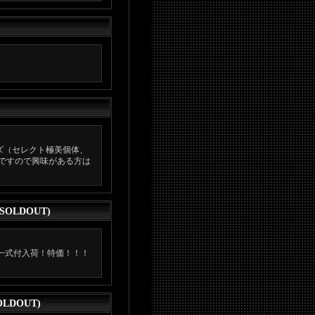
ズ（セレクト極美個体、
ですので興味がある方は
LDOUT)
一式付入荷！特価！！！
DOUT)