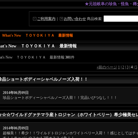
★元祖岐阜の珍魚・怪魚・稀少魚専門
ご利用案内
｜
お問い合わせ
商品検索
:
｜
Ｗhat's New ＴＯＹＯＫＩＹＡ 最新情報
hat's New ＴＯＹＯＫＩＹＡ 最新情報
hat's New ＴＯＹＯＫＩＹＡ 最新情報:
301
件
«
前のページ
1
|
2
|
3
|
4
|
5
珍品ショートボディーシャベルノーズ入荷！！
2014年06月09日
珍品ショートボディーシャベルノーズ入荷！！完品いびつなし！！！
☆☆☆ワイルドグァテマラ産トロジャン（ホワイトベリー）希少極美セ
2014年06月09日
超極美！！希少！！ワイルドトロジャンホワイトベリー入荷！！感じとしてはチ